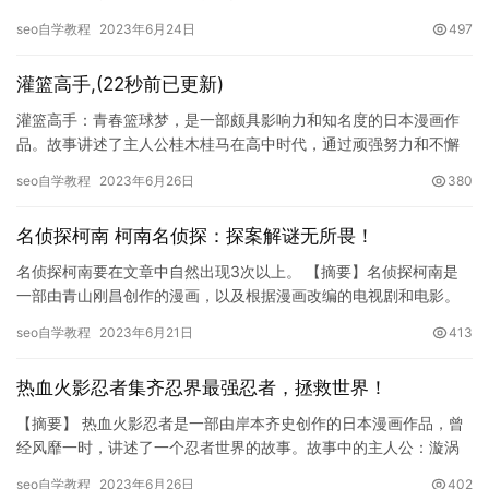
该电影中通过讲述一个关于少女和神兽之间的故事，深刻地探讨了
seo自学教程
2023年6月24日
497
环保…
灌篮高手,(22秒前已更新)
灌篮高手：青春篮球梦，是一部颇具影响力和知名度的日本漫画作
品。故事讲述了主人公桂木桂马在高中时代，通过顽强努力和不懈
追求篮球梦想的历程。在此过程中，他与许多伙伴一起参加了数场
seo自学教程
2023年6月26日
380
激动人…
名侦探柯南 柯南名侦探：探案解谜无所畏！
名侦探柯南要在文章中自然出现3次以上。 【摘要】名侦探柯南是
一部由青山刚昌创作的漫画，以及根据漫画改编的电视剧和电影。
故事主要讲述高中生侦探工藤新一在追查黑暗组织的过程中，被迫
seo自学教程
2023年6月21日
413
喝下…
热血火影忍者集齐忍界最强忍者，拯救世界！
【摘要】 热血火影忍者是一部由岸本齐史创作的日本漫画作品，曾
经风靡一时，讲述了一个忍者世界的故事。故事中的主人公：漩涡
鸣人，在一个偏远的村子里，与好友——宇智波佐助、春野樱共同
seo自学教程
2023年6月26日
402