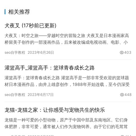
相关推荐
犬夜叉 (17秒前已更新)
犬夜叉：时空之旅——穿越时空的冒险之旅 犬夜叉是日本漫画家高
桥留美子创作的一部漫画作品，后来被改编成电视动画、电影、小
说等多种形式。作为日本动漫的代表之一，犬夜叉在全球范围内拥
seo自学教程
2023年6月26日
403
有大…
灌篮高手_灌篮高手：篮球青春成长之路
灌篮高手：篮球青春成长之路 灌篮高手是一部非常受欢迎的篮球题
材日本漫画作品，由井上雄彦创作，1988年开始连载，至今仍深受
广大篮球爱好者喜爱。故事主要讲述了主人公桐山零和他的队友们…
seo自学教程
2023年6月17日
448
龙猫-龙猫之家：让你感受与宠物共生的快乐
龙猫是一种可爱的小型动物，原产于中国中部及东南地区。它们身
体肥胖，非常可爱，通常被人们作为宠物饲养。由于它们的毛茸茸
和友善的性格，成为了很多家庭中的宠物之一。 龙猫之家是一个专