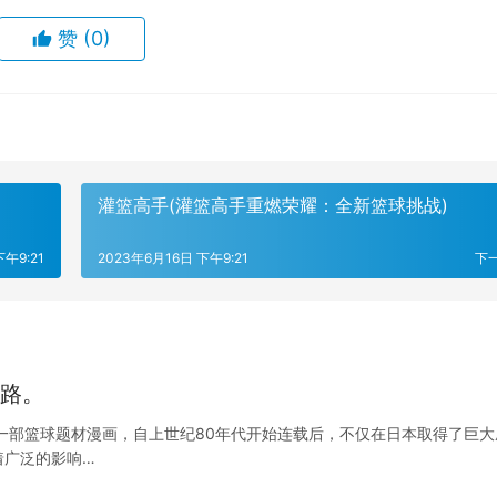
赞
(0)
灌篮高手(灌篮高手重燃荣耀：全新篮球挑战)
下午9:21
2023年6月16日 下午9:21
下
之路。
一部篮球题材漫画，自上世纪80年代开始连载后，不仅在日本取得了巨大
着广泛的影响…