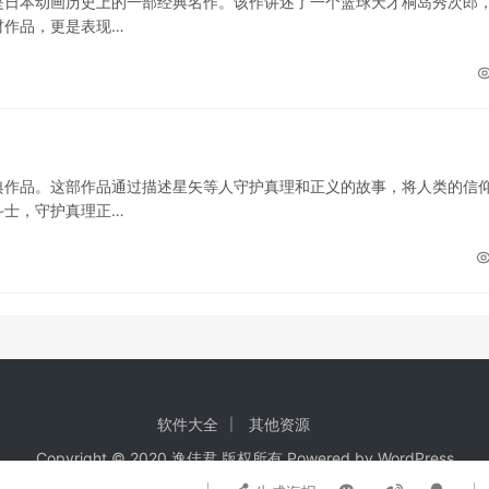
是日本动画历史上的一部经典名作。该作讲述了一个篮球天才桐岛秀次郎
材作品，更是表现…
典作品。这部作品通过描述星矢等人守护真理和正义的故事，将人类的信
斗士，守护真理正…
软件大全
其他资源
Copyright © 2020 逸佳君 版权所有 Powered by
WordPress