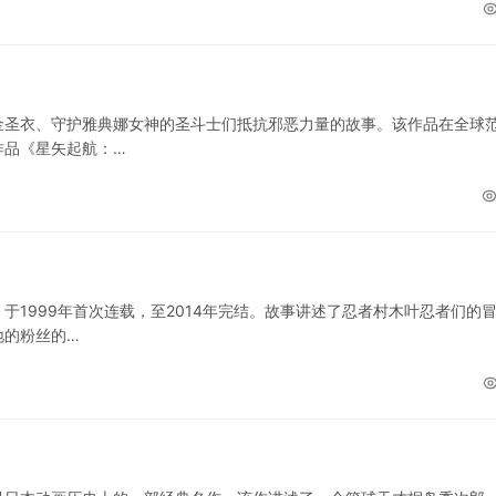
金圣衣、守护雅典娜女神的圣斗士们抵抗邪恶力量的故事。该作品在全球
作品《星矢起航：…
1999年首次连载，至2014年完结。故事讲述了忍者村木叶忍者们的
地的粉丝的…