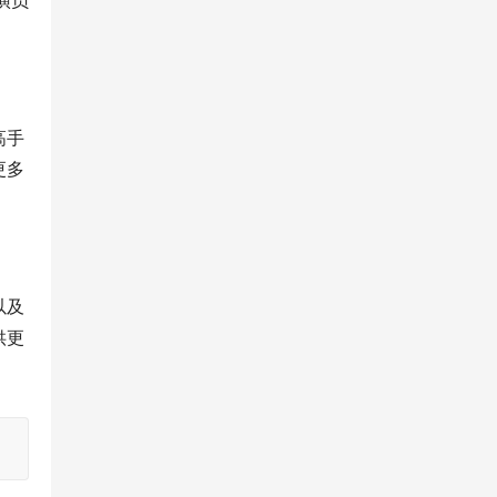
演员
高手
更多
以及
供更