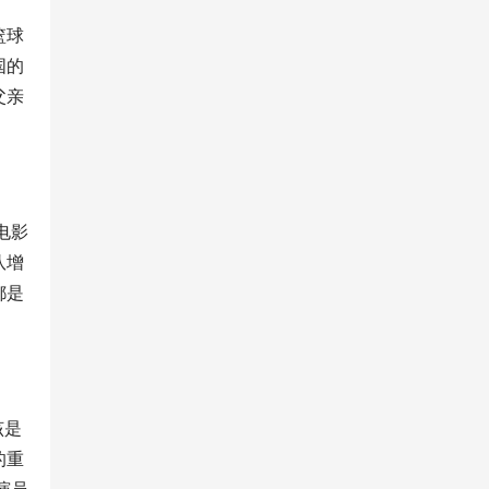
篮球
国的
父亲
电影
队增
都是
该是
的重