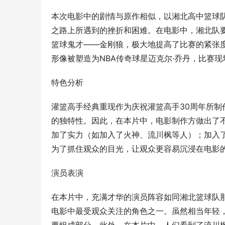
本次电影中的剧情与原作相似，以湘北高中篮球
之路上所遇到的挫折和困难。在电影中，湘北队
篮球鬼才——金刚狼，极大地提高了比赛的紧张
形像被塑造为NBA传奇球星迈克尔·乔丹，比赛
特色分析
灌篮高手经典重现作为庆祝灌篮高手30周年所
的独特性。因此，在本片中，电影制作方做出了
加了实力（如加入了火神、流川枫等人）；加入
为了抓住观众的目光，让观众更容易沉浸在电影
演员表演
在本片中，充满才华的演员阵容如同湘北篮球队那样强
电影中最受观众关注的角色之一。虽然相当年轻