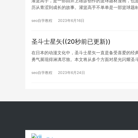
灌篮高手，是一部由井上雄彦创作的篮球题材漫画，也
历从青涩到成长的故事。灌篮高手不单单是一部篮球题
seo自学教程
2023年6月16日
圣斗士星矢((20秒前已更新))
在日本的动漫文化中，圣斗士星矢一直是备受喜爱的经
勇气展现得淋漓尽致。本文将从多个方面对星光闪耀圣
seo自学教程
2023年6月24日