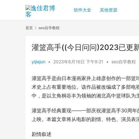
软件大全
其他资源
首页
seo自学教程
灌篮高手((今日问问)2023已更新
yijiajun
•
2023年6月16日 下午9:21
•
seo自学教程
灌篮高手是由日本漫画家井上雄彦创作的一部篮球
术史上占有重要地位。该作品被改编成了多部电
中，是以主角桐谷丰为领袖的湘北高中篮球队为
灌篮高手经典重现——一部庆祝灌篮高手30周年
上映。本篇文章将从电影的剧情、特色、演员表
剧情叙述