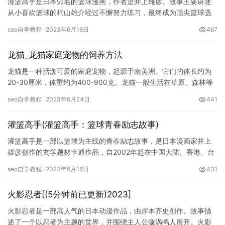
灌篮高手是日本知名的篮球漫画，作者是井上雄彦。故事主要讲述
从小喜欢篮球的桐山雄介经过不懈努力练习，最终成为顶尖篮球选
手的故事。灌篮高手因其深刻的人物刻画、精彩的篮球场景、激励
seo自学教程
2023年6月16日
467
人心的…
龙猫_龙猫家庭宠物的饲养方法
龙猫是一种活泼可爱的家庭宠物，起源于南美洲。它们的体长约为
20-30厘米，体重约为400-900克。龙猫一般生活在草原、森林等
湿润环境中，喜欢在夜间活动。它们的特点之一就是具备深奥…
seo自学教程
2023年6月24日
441
灌篮高手(灌篮高手：篮球青春励志故事)
灌篮高手是一部以篮球为主线的青春励志故事，是日本漫画家井上
雄彦创作的玄学题材卡通作品，自2002年起在中国大陆、香港、台
湾播出后，成为了广受欢迎的青春动漫作品。故事主要讲述了主人
seo自学教程
2023年6月16日
431
公…
火影忍者[(5分钟前已更新)2023]
火影忍者是一部高人气的日本动漫作品，由岸本齐史创作。故事描
述了一个以忍者为主题的世界，并围绕主人公漩涡鸣人展开。火影