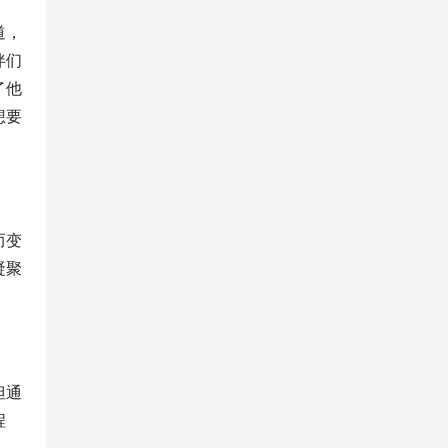
道，
伴们
了他
想要
而变
凝聚
但通
程