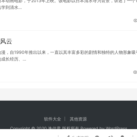
本动画电影，于2013年上映。该电影以日本清水寺为背景，讲述了一个1
逃学到清水…
掀风云
漫，自1990年推出以来，一直以其丰富多彩的剧情和独特的人物形象吸
的成长经历、…
软件大全
其他资源
Copyright © 2020 逸佳君 版权所有 Powered by
WordPress