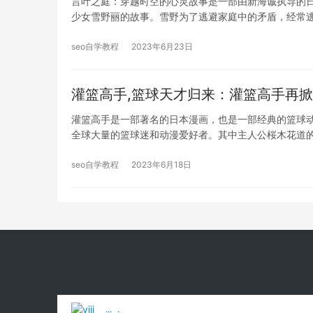
言叶之庭：穿越时空的心灵故事是一部由新海诚执导的日
少女雪野丽的故事。雪野为了逃避家庭中的矛盾，经常
seo自学教程
2023年6月23日
灌篮高手,篮球天才归来：灌篮高手再
灌篮高手是一部著名的日本漫画，也是一部经典的篮球动
全球大量的篮球迷和动漫爱好者。其中主人公桜木花道
seo自学教程
2023年6月18日