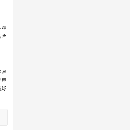
的精
传承
更是
语境
篮球