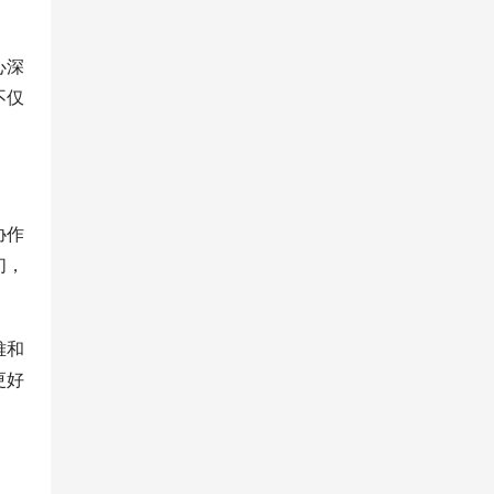
心深
不仅
协作
们，
难和
更好