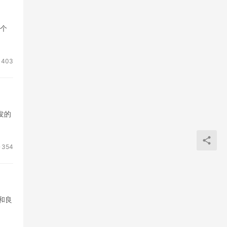
那个
403
发的
354
和良