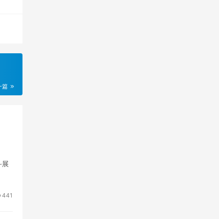
一篇
斗展
441