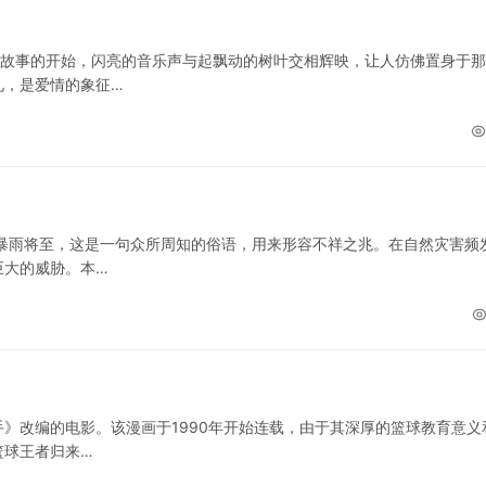
…故事的开始，闪亮的音乐声与起飘动的树叶交相辉映，让人仿佛置身于
礼，是爱情的象征…
暴雨将至，这是一句众所周知的俗语，用来形容不祥之兆。在自然灾害频
巨大的威胁。本…
》改编的电影。该漫画于1990年开始连载，由于其深厚的篮球教育意义
篮球王者归来…