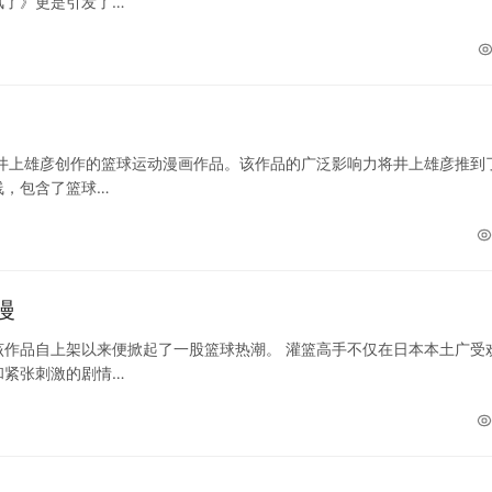
风了》更是引发了…
井上雄彦创作的篮球运动漫画作品。该作品的广泛影响力将井上雄彦推到
线，包含了篮球…
漫
作品自上架以来便掀起了一股篮球热潮。 灌篮高手不仅在日本本土广受
和紧张刺激的剧情…