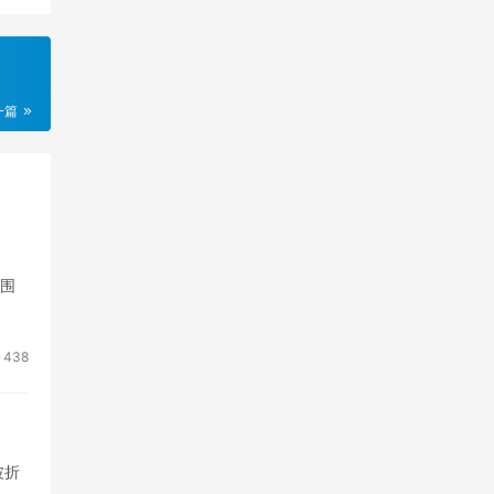
一篇
范围
438
波折