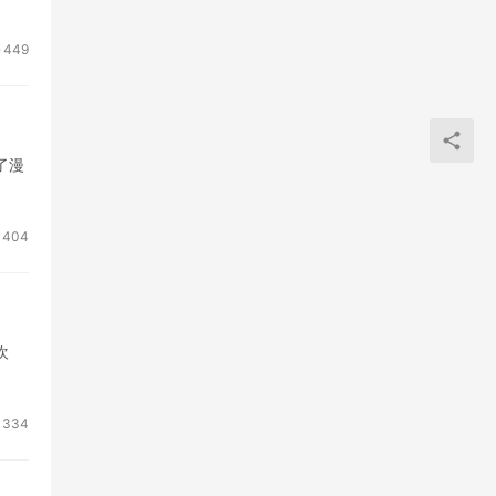
449
了漫
404
欢
334