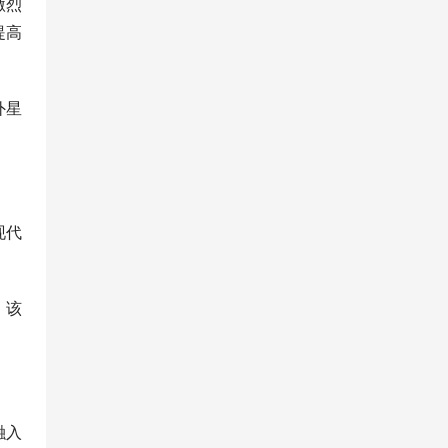
激烈
提高
外星
现代
，该
融入