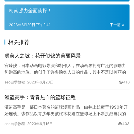
柯南强力全面侦探！
2023年6月20日 下午2:41
下一篇
相关推荐
虞美人之坡：花开似锦的美丽风景
宫崎骏，日本动画电影导演和制作人，在动画界拥有广泛的影响力
和崇高的地位。他创作了许多脍炙人口的作品，其中不乏以美丽的
风景为主题的电影。虞美人之坡，作为宫崎骏电影《千与千寻》的
seo自学教程
2023年6月23日
416
取材地…
灌篮高手：青春热血的篮球征程
灌篮高手是一部日本著名的篮球漫画作品，由井上雄彦于1990年开
始连载。该作品以青少年男孩桜木花道在篮球场上不断挑战自我的
故事为主线，以青春热血、友情、励志为主题，深受广大读者和影
seo自学教程
2023年6月16日
403
迷…