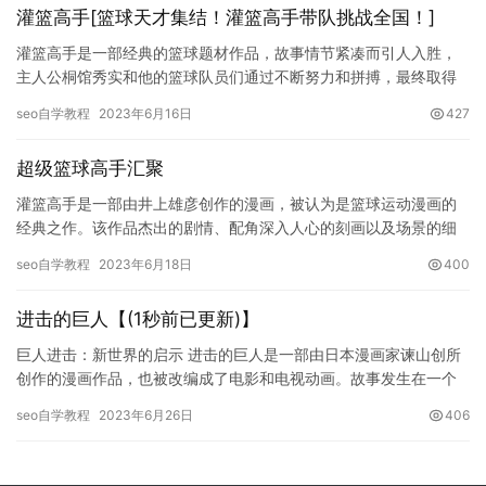
灌篮高手[篮球天才集结！灌篮高手带队挑战全国！]
灌篮高手是一部经典的篮球题材作品，故事情节紧凑而引人入胜，
主人公桐馆秀实和他的篮球队员们通过不断努力和拼搏，最终取得
了篮球比赛的胜利，赢得观众的喜爱和认可。本文将从多个方面来
seo自学教程
2023年6月16日
427
探讨篮…
超级篮球高手汇聚
灌篮高手是一部由井上雄彦创作的漫画，被认为是篮球运动漫画的
经典之作。该作品杰出的剧情、配角深入人心的刻画以及场景的细
致描绘，让读者深深爱上了这个篮球世界。后来，由此改编的动
seo自学教程
2023年6月18日
400
画、电视…
进击的巨人【(1秒前已更新)】
巨人进击：新世界的启示 进击的巨人是一部由日本漫画家谏山创所
创作的漫画作品，也被改编成了电影和电视动画。故事发生在一个
世界中，人类生活在区域内，被巨人包围的世界。巨人是一种巨大
seo自学教程
2023年6月26日
406
而且…