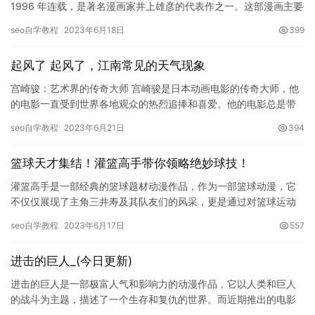
1996 年连载，是著名漫画家井上雄彦的代表作之一。这部漫画主要
讲述了主人公桂小五郎在高中校园篮球赛场上奋发图强、…
seo自学教程
2023年6月18日
399
起风了 起风了，江南常见的天气现象
宫崎骏：艺术界的传奇大师 宫崎骏是日本动画电影的传奇大师，他
的电影一直受到世界各地观众的热烈追捧和喜爱。他的电影总是带
着柔美的画风，唯美而优雅，富有强烈的艺术感染力。宫崎骏的电
seo自学教程
2023年6月21日
394
影主…
篮球天才集结！灌篮高手带你领略绝妙球技！
灌篮高手是一部经典的篮球题材动漫作品，作为一部篮球动漫，它
不仅仅展现了主角三井寿及其队友们的风采，更是通过对篮球运动
的生动描绘和刻画，挖掘出一种青春的无限可能与充满激情的的人
seo自学教程
2023年6月17日
557
生态度…
进击的巨人_(今日更新)
进击的巨人是一部极富人气和影响力的动漫作品，它以人类和巨人
的战斗为主题，描述了一个生存和复仇的世界。而近期推出的电影
《巨人进击时空：新的征程》则是整部作品的一个重要衍生品，它