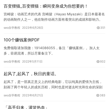
百变狸猫_百变狸猫：瞬间变身成为你想要的！
宫崎骏：动画艺术的代表 宫崎骏（Hayao Miyazaki）是日本最著名
的动画制作人之一，他在制作动画方面有着突出的成就和影响力。
宫崎骏的动画作品风格独特，具有深刻的思想内涵和人…
seo自学教程
2023年6月26日
351
100个赚钱案例PDF
免费领取请加我微：1914086055，备注「赚钱案例」。加人太
多，容易混淆，所以尽量备注下。
seo自学教程
2022年5月11日
932
起风了,起风了，秋日的童话。
起风了，是一部真正意义上的经典电影，它以纯真的爱情为主线，
刻画了两个年轻人的成长历程，同时也是对逝去时光和生命的深刻
思考。影片最终以美妙的音乐和情感震撼的画面赢得了观众无尽的
seo自学教程
2023年6月21日
383
感动。…
「高手归来，灌篮热血」