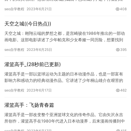
典之一。在宫崎骏的电影中，岁月童话系列是其中最为出色的电影
seo自学教程
2023年6月21日
408
之一，…
天空之城((今日热点))
天空之城：翱翔云端的梦想之都，是宫崎骏在1986年推出的一部动
画电影。这部电影讲述了少年帕克和少女希娅一同历险，想要找到
并拯救天空之城的故事。电影以其精美的画面、富有创意和深度的
seo自学教程
2023年6月25日
395
剧…
灌篮高手_(28秒前已更新)
灌篮高手是一部以篮球运动为主题的日本动漫作品，也是一部富有
影响力和感动力的经典动漫作品。它讲述了少年桐山雄介在艰苦的
训练中，不断挑战自己、超越自己的故事。这部作品引领了一股篮
seo自学教程
2023年6月17日
462
球运动…
灌篮高手：飞扬青春篇
灌篮高手是一部改变整个亚洲篮球文化的传奇作品。它由矢沢永吉
所创作，灌篮高手在1980年代进入日本动漫界，后来漫画传播到中
国大陆和香港地区，成为很多人心目中永不过时的经典。而在灌篮
seo自学教程
2023年6月17日
415