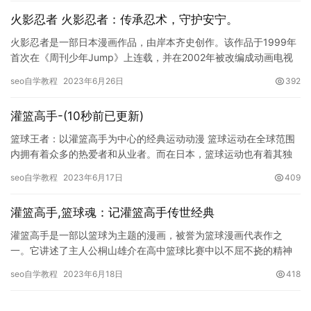
火影忍者 火影忍者：传承忍术，守护安宁。
火影忍者是一部日本漫画作品，由岸本齐史创作。该作品于1999年
首次在《周刊少年Jump》上连载，并在2002年被改编成动画电视
剧。火影忍者以忍者文化为背景，讲述了主人公漩涡鸣人在成…
seo自学教程
2023年6月26日
392
灌篮高手-(10秒前已更新)
篮球王者：以灌篮高手为中心的经典运动动漫 篮球运动在全球范围
内拥有着众多的热爱者和从业者。而在日本，篮球运动也有着其独
特的地位和影响力。《灌篮高手》是一部以篮球为主题的经典动漫
seo自学教程
2023年6月17日
409
作品…
灌篮高手,篮球魂：记灌篮高手传世经典
灌篮高手是一部以篮球为主题的漫画，被誉为篮球漫画代表作之
一。它讲述了主人公桐山雄介在高中篮球比赛中以不屈不挠的精神
和顽强的毅力不断超越自我，最终成为一个顶尖球员的故事。其深
seo自学教程
2023年6月18日
418
刻的主题…