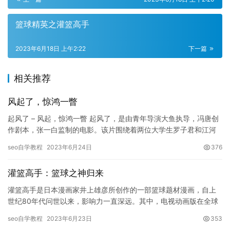
篮球精英之灌篮高手
2023年6月18日 上午2:22
下一篇
相关推荐
风起了，惊鸿一瞥
起风了 – 风起，惊鸿一瞥 起风了，是由青年导演大鱼执导，冯唐创
作剧本，张一白监制的电影。该片围绕着两位大学生罗子君和江河
相遇后的爱情故事展开，片名充满正能量，意味着一…
seo自学教程
2023年6月24日
376
灌篮高手：篮球之神归来
灌篮高手是日本漫画家井上雄彦所创作的一部篮球题材漫画，自上
世纪80年代问世以来，影响力一直深远。其中，电视动画版在全球
范围内拥有了亿万粉丝，被视为日本动画的代表作之一。而以灌篮
seo自学教程
2023年6月23日
353
高手…