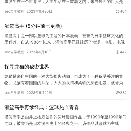
事发生在一个世界里，人类生活在三重墙之内，来自外面的巨人是
他们的死敌。主人公艾伦·耶格尔和他的朋友们在一场巨人袭扰中亲
seo自学教程
2023年6月20日
464
眼目…
灌篮高手 (5分钟前已更新)
灌篮高手是一部以篮球为主题的日本漫画，被誉为日本篮球文化的
里程碑。自从1988年以来，灌篮高手已经经历了动漫、电影、电视
剧等多个媒体形式的呈现，受到了世界范围内的人们的喜爱。这部
seo自学教程
2023年6月18日
447
作…
探寻龙猫的秘密世界
龙猫是来自中国的一种大型啮齿动物，也成为了一种备受关注的宠
物。龙猫有着圆圆的耳朵，大大的眼睛和柔软的灰色毛发，被誉为
“森林之精灵”。在电影《龙猫》中，龙猫被描绘成满载幻想与童趣的
seo自学教程
2023年6月22日
382
存…
灌篮高手再续经典：篮球热血青春
灌篮高手是由井上雄彦创作的篮球漫画作品，于1990年至1996年间
连载，被誉为是日本漫画史上的经典之一。该作品以篮球为主线，
讲述了主人公桂木桂兵协助球队获得全国中学篮球联赛冠军的故…