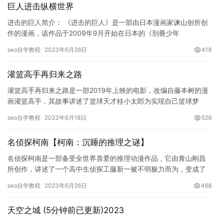
巨人进击纵横世界
进击的巨人简介： 《进击的巨人》是一部由日本漫画家谏山创所创
作的漫画，该作品于2009年9月开始在日本的《別冊少年
Magazine》上连载。《进击的巨人》讲述了人类在一个被超大型
seo自学教程
2023年6月26日
418
人…
灌篮高手再归来之路
灌篮高手再归来之路是一部2019年上映的电影，改编自藤本树的漫
画灌篮高手，其故事讲述了篮球天才桂小太郎为实现自己篮球梦
想，经历了多次打败，又一次回到篮球场上的复出之路。本文将从
seo自学教程
2023年6月18日
526
剧情…
名侦探柯南【柯南：沉睡的推理之谜】
名侦探柯南是一部备受全世界喜爱的推理动漫作品，它由青山刚昌
所创作，讲述了一个高中生侦探工藤新一被不明极力而为，变成了
小学生江户川柯南，他在小学生的身份下展开各类神秘事件的破解
seo自学教程
2023年6月26日
468
之旅。…
天空之城 (5分钟前已更新)2023