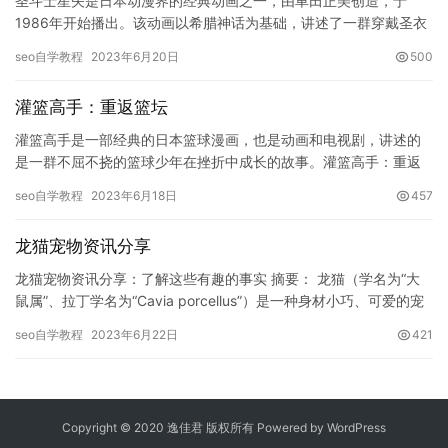
圣斗士星矢是日本动漫界的经典动画之一，由車田正美创造，于
1986年开始播出。该动画以希腊神话为基础，讲述了一群穿戴圣衣
的年轻战士——圣斗士们为了守护女神雅典娜与恶魔领主哈迪斯之
seo自学教程
2023年6月20日
500
间的…
灌篮高手：重返篮坛
灌篮高手是一部经典的日本篮球漫画，也是动画和电视剧，讲述的
是一群不屈不挠的篮球少年在挫折中成长的故事。灌篮高手：重返
篮坛是灌篮高手系列中一部全新的电视剧，它是灌篮高手电视剧系
seo自学教程
2023年6月18日
457
列的第…
龙猫宠物资讯分享
龙猫宠物资讯分享：了解这些有趣的事实 摘要： 龙猫（学名为“大
鼠属”、拉丁学名为“Cavia porcellus”）是一种身材小巧、可爱的宠
物动物。它们起源于南美洲安第斯山脉的草原…
seo自学教程
2023年6月22日
421
Copyright © 2020 逸佳君 版权所有 Powered by
WordPress