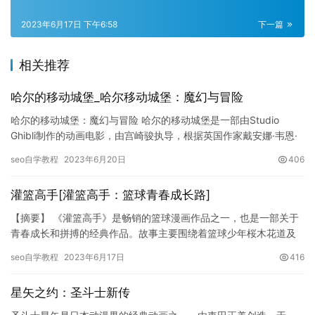
2023年6月17日 下午6:58
下一篇
相关推荐
哈尔的移动城堡_哈尔移动城堡：魔幻与冒险
哈尔的移动城堡：魔幻与冒险 哈尔的移动城堡是一部由Studio
Ghibli制作的动画电影，由宫崎骏执导，根据英国作家戴安娜·韦恩·
琼斯的同名小说改编而成。这部电影以奇特的机械城堡…
seo自学教程
2023年6月20日
406
灌篮高手[灌篮高手：篮球青春成长路]
【摘要】 《灌篮高手》是畅销的篮球漫画作品之一，也是一部关于
青春成长和拼搏的经典作品。故事主要围绕着篮球少年桜木花道及
其小伙伴们的篮球成长历程展开，彰显了拼搏、坚持和友情的重要
seo自学教程
2023年6月17日
416
性。…
星矢之约：圣斗士新传