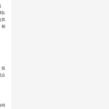
孤
球队
与其
、相
、投
观众
格特