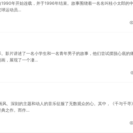
990年开始连载，并于1996年结束。故事围绕着一名名叫桂小太郎的
篮球运动员…
影。影片讲述了一名小学生和一名青年男子的故事，他们尝试摆脱心底的
刻画，展现了一个凄…
画风、深刻的主题和动人的音乐征服了无数观众的心。其中，《千与千寻
经典之作。而作…