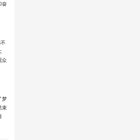
和奋
的不
大
观众
了梦
结束
得