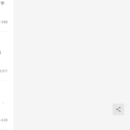
中学
386
痛
511
》、
426