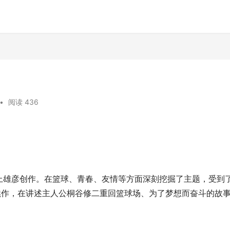
•
阅读 436
上雄彦创作。在篮球、青春、友情等方面深刻挖掘了主题，受到
续作，在讲述主人公桐谷修二重回篮球场、为了梦想而奋斗的故