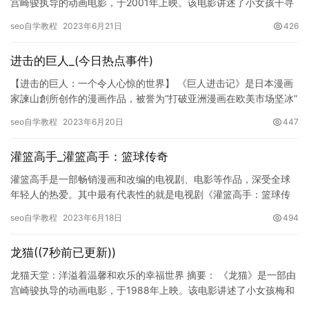
宫崎骏执导的动画电影，于2001年上映。该电影讲述了小女孩千寻
的冒险故事，她来到了神秘的灵界，与神仙和妖怪相遇，并努力寻…
seo自学教程
2023年6月21日
426
进击的巨人_(今日热点事件)
【进击的巨人：一个令人心惊的世界】 《巨人进击记》是日本漫画
家諫山創所创作的漫画作品，被誉为“打破亚洲漫画在欧美市场坚冰”
的作品。故事背景设定在一个被巨人支配的世界，人类为了生存而…
seo自学教程
2023年6月20日
447
灌篮高手_灌篮高手：篮球传奇
灌篮高手是一部畅销漫画和改编的电视剧、电影等作品，深受全球
年轻人的热爱。其中最有代表性的就是电视剧《灌篮高手：篮球传
奇》了。这部电视剧根据漫画改编，于2018年2月5日在Netfl…
seo自学教程
2023年6月18日
494
龙猫((7秒前已更新))
龙猫天堂：洋溢着温馨和欢乐的幸福世界 摘要： 《龙猫》是一部由
宫崎骏执导的动画电影，于1988年上映。该电影讲述了小女孩梅和
她的妹妹凉夏搬到乡村居住后，与龙猫、小白兔等奇幻生物的故…