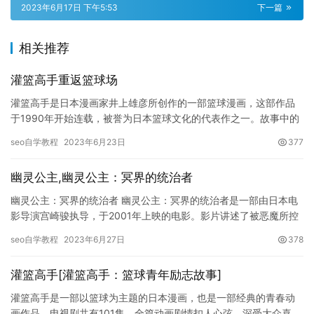
2023年6月17日 下午5:53
下一篇
相关推荐
灌篮高手重返篮球场
灌篮高手是日本漫画家井上雄彦所创作的一部篮球漫画，这部作品
于1990年开始连载，被誉为日本篮球文化的代表作之一。故事中的
主角桐山零通过自己的努力和不懈的训练成为了一名顶尖的篮球运
seo自学教程
2023年6月23日
377
动…
幽灵公主,幽灵公主：冥界的统治者
幽灵公主：冥界的统治者 幽灵公主：冥界的统治者是一部由日本电
影导演宫崎骏执导，于2001年上映的电影。影片讲述了被恶魔所控
制的荒原上，幽灵公主与人类之间的交锋。幽灵公主是一个由灵魂…
seo自学教程
2023年6月27日
378
灌篮高手[灌篮高手：篮球青年励志故事]
灌篮高手是一部以篮球为主题的日本漫画，也是一部经典的青春动
画作品。电视剧共有101集，全篇动画剧情扣人心弦，深受大众喜