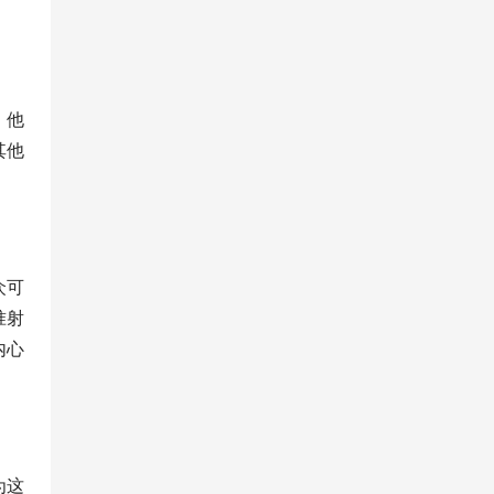
，他
其他
众可
准射
内心
为这