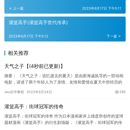
上一篇
2023年6月17日 下午5:11
灌篮高手(灌篮高手世代传承)
2023年6月17日 下午5:12
下一篇
相关推荐
天气之子【(4秒前已更新)】
摘要： 《天气之子：追忆逝去的夏天》是由新海诚执导的一部动画
电影，讲述了两个年轻人为了亲情、友情和爱情在夏天中所经历的
成长和故事。影片采用了新海诚一贯的手法，通过细腻的画面和令
seo自学教程
2023年6月24日
385
人心…
灌篮高手：街球冠军的传奇
灌篮高手：街球冠军的传奇 作为日本漫画家井上雄彦所创作的篮球
题材漫画《灌篮高手》的衍生剧场版，《灌篮高手：街球冠军的传
奇》讲述了三井寿、赤木刚宪和流川枫三位主角在美国街头篮球比