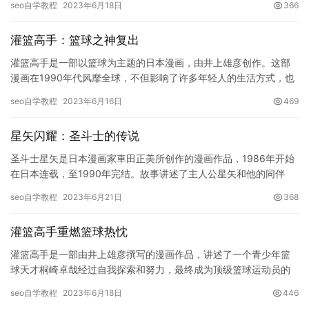
seo自学教程
2023年6月18日
366
赛中…
灌篮高手：篮球之神复出
灌篮高手是一部以篮球为主题的日本漫画，由井上雄彦创作。这部
漫画在1990年代风靡全球，不但影响了许多年轻人的生活方式，也
给人们带来了诸多感动与启示。这一经典的篮球故事，不仅成为一
seo自学教程
2023年6月16日
469
个…
星矢闪耀：圣斗士的传说
圣斗士星矢是日本漫画家車田正美所创作的漫画作品，1986年开始
在日本连载，至1990年完结。故事讲述了主人公星矢和他的同伴
们，为了保卫地球而与来自希腊神话的黄金圣斗士、银斗士和青铜…
seo自学教程
2023年6月21日
368
灌篮高手重燃篮球热忱
灌篮高手是一部由井上雄彦撰写的漫画作品，讲述了一个青少年篮
球天才桐崎卓哉经过自我探索和努力，最终成为顶级篮球运动员的
故事。这部作品不仅深受日本年轻读者的喜爱，还在全球范围内拥
seo自学教程
2023年6月18日
446
有着大…