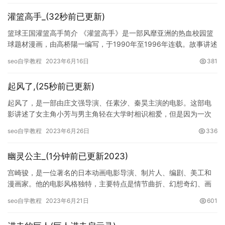
灌篮高手_(32秒前已更新)
篮球王国灌篮高手简介 《灌篮高手》是一部风靡亚洲的热血校园篮
球题材漫画，由高桥陽一编写，于1990年至1996年连载。故事讲述
了身材矮小但拥有超强跳跃力量的主人公桂木义博，凭借着自…
seo自学教程
2023年6月16日
381
起风了,(25秒前已更新)
起风了，是一部由庄文强导演、任素汐、秦昊主演的电影。这部电
影讲述了女主角小芳与男主角轻在大学时相识相爱，但是因为一次
意外，他们被迫分离。几年后，两人在机场不期而遇，重新点燃了
seo自学教程
2023年6月26日
336
彼此之…
幽灵公主_(1分钟前已更新2023)
宫崎骏，是一位著名的日本动画电影导演、制片人、编剧、美工和
漫画家。他的电影风格独特，主要特点是情节曲折、幻想奇幻、画
面唯美、音乐感人、情感深刻。他拍摄的每一部电影都受到了观众
seo自学教程
2023年6月21日
601
们的热…