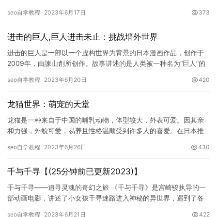
球技巧和个性引起了全国篮球界的关注和追捧。后来，该漫画被…
seo自学教程
2023年6月17日
373
进击的巨人,巨人进击未止：挑战墙外世界
进击的巨人是一部以一个虚构世界为背景的日本漫画作品，创作于
2009年，由諫山創所创作。故事讲述的是人类被一种名为“巨人”的
生物所侵袭并迫不得已筑起了三重城墙以阻挡它们的侵袭，千年之…
seo自学教程
2023年6月20日
420
龙猫世界：萌宠的天堂
龙猫是一种来自于中国的哺乳动物，体型较大，外表可爱。因其亲
和力强，外貌可爱，易养且性格温顺受到许多人的喜爱。在日本推
出的电影《龙猫》中，龙猫成为了萌宠的代表，成为了动漫文化的
seo自学教程
2023年6月26日
430
一部分…
千与千寻【(25分钟前已更新2023)】
千与千寻——追寻灵魂的奇幻之旅 《千与千寻》是宫崎骏执导的一
部动画电影，讲述了小女孩千寻迷路进入神秘的异世界，遇到了各
种各样的神奇生物，以及她在这个异世界中的成长经历。在这部电
seo自学教程
2023年6月21日
422