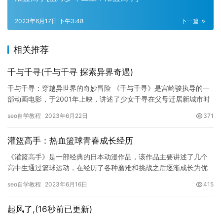
2023年6月17日 下午3:48
下一篇
相关推荐
千与千寻(千与千寻 探索异界奇遇)
千与千寻：穿越异世界的奇妙冒险 《千与千寻》是宫崎骏执导的一
部动画电影，于2001年上映，讲述了少女千寻在父母迁居新城市时
走失，来到神秘的异世界后展开的冒险故事。影片以千寻在异世界…
seo自学教程
2023年6月22日
371
灌篮高手：热血篮球青春成长经历
《灌篮高手》是一部经典的日本动漫作品，该作品主要讲述了几个
高中生通过篮球运动，在经历了各种磨难和挑战之后逐渐成长为优
秀的篮球运动员的故事。该作品不仅受到了日本年轻人的喜爱，同
seo自学教程
2023年6月16日
415
时也风…
起风了,(16秒前已更新)