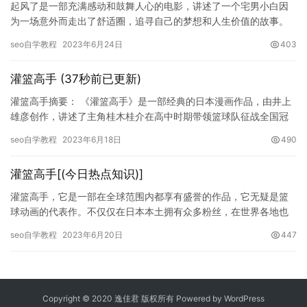
起风了是一部充满感动和鼓舞人心的电影，讲述了一个宅男小白因
为一场意外而走出了舒适圈，追寻自己的梦想和人生价值的故事。
在这篇文章中，我们将从几个方面来探讨起风了中走出舒适圈的主
seo自学教程
2023年6月24日
403
题。 …
灌篮高手 (37秒前已更新)
灌篮高手摘要： 《灌篮高手》是一部经典的日本漫画作品，由井上
雄彦创作，讲述了主角桂木桂介在高中时期带领篮球队征战全国冠
军的故事。这部作品曾经风靡全球，不仅因为它真实地呈现了日本
seo自学教程
2023年6月18日
490
篮球…
灌篮高手[(今日热点知识)]
灌篮高手，它是一部在全球范围内都享有盛誉的作品，它无疑是篮
球动画的代表作。不仅仅在日本本土拥有众多粉丝，在世界各地也
有着广泛的影响力。灌篮高手以故事简洁、紧凑、高超的技术和机
seo自学教程
2023年6月20日
447
智的台…
Copyright © 2020 逸佳君 版权所有 Powered by
WordPress