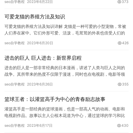
seo自学教程
2023年6月22日
373
叉进行…
可爱龙猫的养殖方法及知识
可爱龙猫的养殖方法及知识详解 龙猫是一种可爱的小型宠物，常被
人们养在家中。它们外形可爱、活泼，毛茸茸的外表也倍受人们的
喜爱。在本文中，我们将围绕可爱龙猫的养殖方法及知识进行详细
seo自学教程
2023年6月20日
426
阐述…
进击的巨人 巨人进击：新世界启程
进击的巨人是一部非常经典的日本漫画，讲述了人类与巨人之间的
战争。其所带来的热度不仅限于漫迷，同时也在电视剧，电影等领
域拥有非常广泛的影响力。其中，电影作品《巨人进击：新世界启
seo自学教程
2023年6月26日
355
程》更…
篮球王者：以灌篮高手为中心的青春励志故事
灌篮高手是一部经典的篮球漫画，也是一部高人气的动画、电影和
电视剧作品。故事以主人公桜木花道为中心，通过篮球的学习和比
赛，描绘了他从一个天赋平庸、懒散自满的少年逐渐成长为一名有
seo自学教程
2023年6月17日
430
着坚韧…