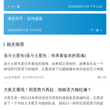
上一篇
2023年6月17日 下午3:40
灌篮高手：篮球盛宴
2023年6月17日 下午3:42
下一篇
相关推荐
圣斗士星矢(圣斗士星矢：传承黄金衣的英魂)
圣斗士星矢是日本著名的漫画，由車田正美创作。故事发生在一个
神话时代背景下的地球，主要讲述了以雅典娜女神为首的五大神祇
联合组织圣斗士，卫护世界和平的故事。其中，黄金圣斗士是最强
seo自学教程
2023年6月23日
428
的圣斗…
犬夜叉重现！邪恶势力再起，他能否力挽狂澜？
犬夜叉是一部以日本神话传说为背景的漫画及其改编作品，主要讲
述了一个半妖人犬夜叉与他的队友、朋友们一同对抗邪恶势力的故
事。本文将从剧情内容、人物角色、美术设计、音乐等方面对犬夜