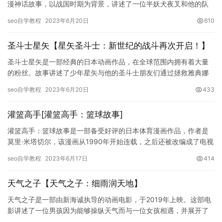
漫神话故事，以战国时期为背景，讲述了一位半妖犬夜叉和他的队
友们与妖魔世界的对战与冒险。本文将从多个方面对犬夜叉与妖魔
seo自学教程
2023年6月20日
610
世界…
圣斗士星矢【星矢圣斗士：新世纪的战斗再次开启！】
圣斗士星矢是一部经典的日本动画作品，在全球范围内拥有着大量
的粉丝。故事讲述了少年星矢与他的圣斗士朋友们通过拯救雅典娜
女神，保护整个地球的故事。这个故事情节吸引力极大，因此成为
seo自学教程
2023年6月20日
433
了日本…
灌篮高手[灌篮高手：篮球故事]
灌篮高手：篮球故事是一部备受好评的日本体育漫画作品，作者是
莫里·米塔切尔，该漫画从1990年开始连载，之后还被改编成了电视
剧和电影。这是一个关于篮球、青春和梦想的故事，讲述的是一群…
seo自学教程
2023年6月17日
414
天气之子【天气之子：细雨润天地】
天气之子是一部由新海诚执导的动画电影，于2019年上映。这部电
影讲述了一位男孩因为能够操纵天气而与一位女孩相遇，并展开了
一段跨越时间与空间的爱情故事。其中，雨水在电影中扮演了重要