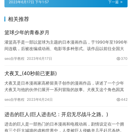
2023年6月17日 下午1:57
下一篇
相关推荐
篮球少年的青春岁月
灌篮高手是一部以篮球为主题的日本漫画作品，于1990年至1996年
间连载，后被改编成动画、电影等多种形式。该作品以前往全国大
赛的篮球少年桐山雄介和他的队友们为主角，讲述他们在篮球赛…
seo自学教程
2023年6月17日
370
犬夜叉_(40秒前已更新)
犬夜叉是日本漫画家高桥留美子创作的漫画作品，讲述了一个少年
犬夜叉与他的伙伴们展开一系列冒险的故事。犬夜叉这个角色因其
勇敢、正义的形象而备受喜爱，在日本以及其他国家都曾产生了巨
seo自学教程
2023年6月24日
442
大的影…
进击的巨人(巨人进击纪：开启无尽战斗之路。)
进击的巨人是一部热门的日本漫画和电视动画，剧情设定在一个拥
有三个巨大城墙的虚构世界中，人类被巨人侵略并几乎赶尽杀绝。