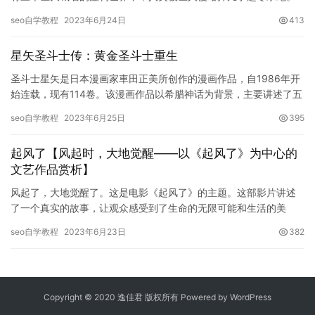
主人公艾伦·耶格尔是一名志愿加入调查兵团的少年，为了探索巨人
seo自学教程
2023年6月24日
413
的秘…
星矢圣斗士传：黄金圣斗士重生
圣斗士星矢是日本漫画家車田正美所创作的漫画作品，自1986年开
始连载，现有114卷。该漫画作品以希腊神话为背景，主要讲述了五
位青年聚集在青铜圣斗士的旗帜下，一起踏上寻找被绑架的希腊…
seo自学教程
2023年6月25日
395
起风了【风起时，大地觉醒——以《起风了》为中心的
文艺作品赏析】
风起了，大地觉醒了。这是电影《起风了》的主题。这部影片讲述
了一个真实的故事，让观众感受到了生命的无限可能和生活的美
好。影片在上映后收获了众多好评，掀起了一阵“起风了”的浪潮。本
seo自学教程
2023年6月23日
382
文将…
Copyright © 2020 逸佳君 版权所有 Powered by
WordPress