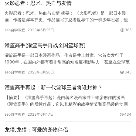
火影忍者：忍术、热血与友情
火影忍者：忍术、热血与友情 摘要： 《火影忍者》是一部日本漫
画，作者是岸本齐史。作品描写了忍者世界中的一群少年忍者，他
们经历了痛苦和欢乐，成为了真正的忍者。随着作品的逐渐壮大，
seo自学教程
2023年6月25日
385
它被…
灌篮高手[灌篮高手再战全国篮球赛]
灌篮高手是一部日本漫画作品，作者是井上雄彦。它首次发行于
1990年，在国内外都有着非常高的知名度和影响力，甚至在全球范
围内都有一定的影响力。该漫画描述了一群青少年在篮球场上竞技
seo自学教程
2023年6月26日
345
的生…
灌篮高手再起：新一代篮球王者将谁封神？
【摘要】 《灌篮高手再起》是由著名漫画家井上雄彦创作的漫画
《灌篮高手》的后续作品，它以其精彩的故事情节和高品质的动画
质量，在全球范围内受到了广泛的喜爱和追捧。该作品着重描绘了
seo自学教程
2023年6月17日
434
日本高…
龙猫,龙猫：可爱的宠物伴侣