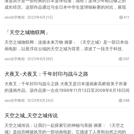
灌篮高手是一部经典的日本篮球动漫，描绘了篮球少年桧山修之的
成长经历。这部作品通过与全日本中学生篮球锦标赛的对抗，展现
了桧山修之与他的篮球队友们的团结、拼搏和不懈追求卓越的精
seo自学教程
2023年6月21日
411
神，深受…
「天空之城物联网」
天空之城物联网：连接未来万物 摘要： 《天空之城》是一部日本动
画电影，以悬浮在云端的天空之城为背景，讲述了一段关于科技、
环保和人性的故事。而在现实中，云端悬浮着的城市也不再是一种
seo自学教程
2023年6月26日
397
幻…
犬夜叉-犬夜叉：千年封印与战斗之路
犬夜叉：千年封印与战斗之路 犬夜叉是日本漫画家高桥留美子所著
的漫画作品。该作品第一次在1996年11月13日至2008年6月18日间
在《周刊少年Sunday》杂志上连载，并发行了5…
seo自学教程
2023年6月24日
398
天空之城_天空之城传说
天空之城传说：让我们一起探索它的神秘与美丽 摘要： 《天空之
城》是由宫崎骏执导的一部动画电影。它描述了人类和自然之间的