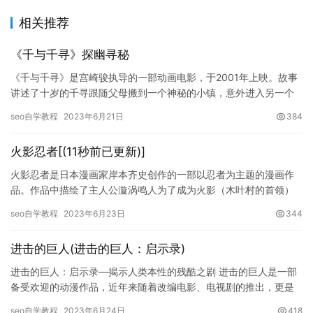
相关推荐
《千与千寻》探幽寻秘
《千与千寻》是宫崎骏执导的一部动画电影，于2001年上映。故事
讲述了十岁的千寻跟随父母搬到一个神秘的小镇，意外进入另一个
世界，她遇到了一系列奇怪的事情，包括被变成小猪，被神灵追杀
seo自学教程
2023年6月21日
384
等…
火影忍者[(11秒前已更新)]
火影忍者是日本漫画家岸本齐史创作的一部以忍者为主题的漫画作
品。作品中描绘了主人公漩涡鸣人为了成为火影（木叶村的首领）
而奋斗的故事。该作品于1999年开始连载，并于2007年被改编成…
seo自学教程
2023年6月23日
344
进击的巨人(进击的巨人：启示录)
进击的巨人：启示录—揭示人类本性的残酷之剧 进击的巨人是一部
备受欢迎的动漫作品，近年来随着改编电影、电视剧的推出，更是
引起了广泛的关注和热议。该剧的故事背景设定在一个由三十米高
seo自学教程
2023年6月24日
418