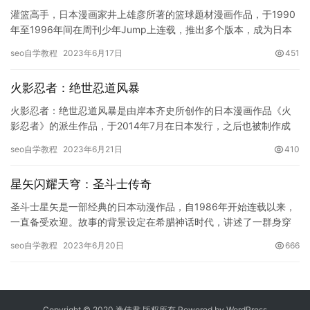
灌篮高手，日本漫画家井上雄彦所著的篮球题材漫画作品，于1990
年至1996年间在周刊少年Jump上连载，推出多个版本，成为日本
漫画历史上的经典之作。该作品以篮球运动为题材，主要讲述…
seo自学教程
2023年6月17日
451
火影忍者：绝世忍道风暴
火影忍者：绝世忍道风暴是由岸本齐史所创作的日本漫画作品《火
影忍者》的派生作品，于2014年7月在日本发行，之后也被制作成
了游戏。该作品与原作《火影忍者》有所不同，它讲述的是忍者们
seo自学教程
2023年6月21日
410
利…
星矢闪耀天穹：圣斗士传奇
圣斗士星矢是一部经典的日本动漫作品，自1986年开始连载以来，
一直备受欢迎。故事的背景设定在希腊神话时代，讲述了一群身穿
圣衣，拥有超凡力量的战士——圣斗士，守护着女神雅典娜，与邪
seo自学教程
2023年6月20日
666
恶…
Copyright © 2020 逸佳君 版权所有 Powered by
WordPress