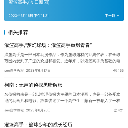
灌篮高手,(今日新闻)
2023年6月16日 下午11:21
下一篇
相关推荐
灌篮高手,“梦幻球场：灌篮高手重燃青春”
灌篮高手是一部日本动漫作品，作为篮球题材的经典代表，在全球
范围内受到了广泛的欢迎和喜爱。近年来，以灌篮高手为基础的电
影和电视剧层出不穷，其中最受期待的就是“梦幻球场：灌篮高手重
seo自学教程
2023年6月17日
455
燃青…
柯南：无声的侦探黑暗解密
名侦探柯南是一部以推理侦探为主题的日本漫画，也是一部备受欢
迎的动画片和电影。故事讲述了一个高中生工藤新一被卷入了一桩
神秘的谋杀案件中，不幸被迫服下了变小药而变成了小学生。此
seo自学教程
2023年6月26日
421
后，他化…
灌篮高手：篮球少年的成长经历