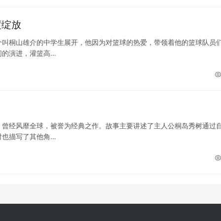
度绽放
个叫桐山雄介的中学生展开，他因为对篮球的热爱，带领着他的篮球队员
间的演进，灌篮高…
，曾经风靡全球，被誉为经典之作。故事主要讲述了主人公桐岛秀树通过
时也描写了其他角…