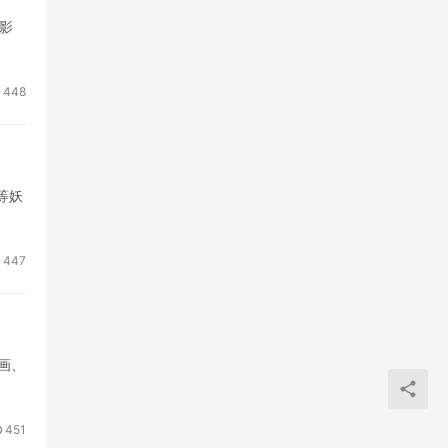
影
448
等妖
447
画、
451