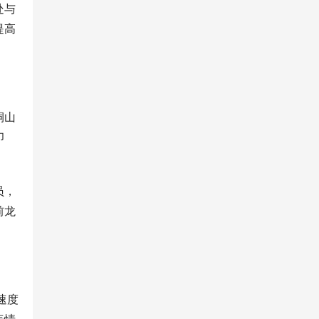
处与
提高
桐山
印
员，
前龙
速度