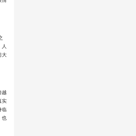
表情
之
、人
习大
跨越
真实
身临
，也