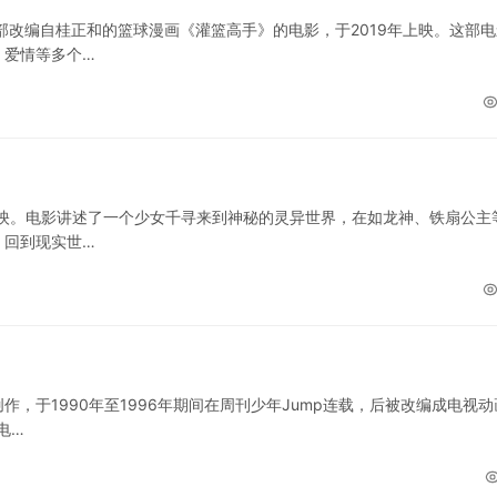
部改编自桂正和的篮球漫画《灌篮高手》的电影，于2019年上映。这部电
、爱情等多个…
上映。电影讲述了一个少女千寻来到神秘的灵异世界，在如龙神、铁扇公主
，回到现实世…
，于1990年至1996年期间在周刊少年Jump连载，后被改编成电视动
电…