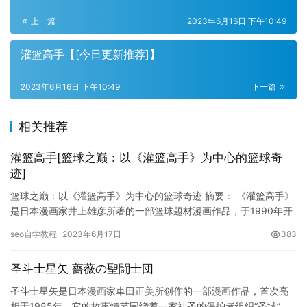
上一篇
2023年6月16日 下午10:49
灌篮高手【[今日更新推荐]】
2023年6月16日 下午10:49
下一篇
相关推荐
灌篮高手[篮球之巅：以《灌篮高手》为中心的篮球奇
迹]
篮球之巅：以《灌篮高手》为中心的篮球奇迹 摘要： 《灌篮高手》
是日本漫画家井上雄彦所著的一部篮球题材漫画作品，于1990年开
始连载。之后又被改编成了动画、电视剧、电影等多个版本。故…
seo自学教程
2023年6月17日
383
圣斗士星矢 薔薇の聖闘士団
圣斗士星矢是日本漫画家車田正美所创作的一部漫画作品，首次亮
相于1985年。它的故事情节围绕着一家神圣的保护者组织“圣域”，