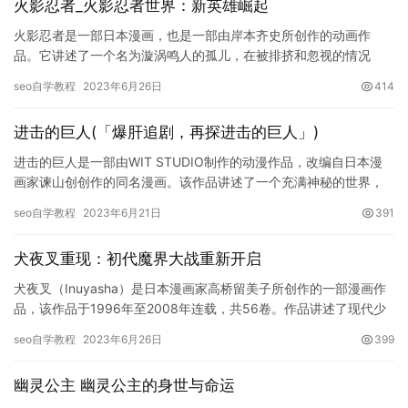
火影忍者_火影忍者世界：新英雄崛起
火影忍者是一部日本漫画，也是一部由岸本齐史所创作的动画作
品。它讲述了一个名为漩涡鸣人的孤儿，在被排挤和忽视的情况
下，通过不断的努力和奋斗，最终成为了一个伟大的忍者，并帮助
seo自学教程
2023年6月26日
414
拯救了世界…
进击的巨人(「爆肝追剧，再探进击的巨人」)
进击的巨人是一部由WIT STUDIO制作的动漫作品，改编自日本漫
画家谏山创创作的同名漫画。该作品讲述了一个充满神秘的世界，
在人类与巨人之间展开了激烈的战斗。在这个世界中，人类的城…
seo自学教程
2023年6月21日
391
犬夜叉重现：初代魔界大战重新开启
犬夜叉（Inuyasha）是日本漫画家高桥留美子所创作的一部漫画作
品，该作品于1996年至2008年连载，共56卷。作品讲述了现代少
女桔梗穿越时空进入战国时代，并与半妖犬夜叉一起寻…
seo自学教程
2023年6月26日
399
幽灵公主 幽灵公主的身世与命运