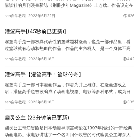
講談社的月刊漫畫雜誌《別冊少年Magazine》上连载。作品设定在
一个世界上，这个世界居住着被称为“巨人”的人形生物，…
seo自学教程
2023年6月22日
626
灌篮高手[(45秒前已更新)]
灌篮高手是一部极具代表性的篮球题材漫画，也是一部作品里，看
过篮球就有心动和热血的作品。作品的主角桐人，是一个身体不高
但却拥有着不屈不挠的战斗精神，具备极高篮球天赋的少年。他与
seo自学教程
2023年6月18日
442
同样具…
灌篮高手【灌篮高手：篮球传奇】
灌篮高手是一部日本漫画作品，作者为井上雄彦。在漫画连载之
后，灌篮高手也被改编成了动画电视剧、电影等多种形式，成为日
本文化的一部分。其中，《灌篮高手：篮球传奇》是电影版的作
seo自学教程
2023年6月18日
335
品，于20…
幽灵公主 (23分钟前已更新)
幽灵公主奇幻冒险是日本动漫导演宫崎骏在1997年推出的一部经典
动画电影。该电影讲述了一个名叫阿什坎恩的时代幽灵公主与亲人