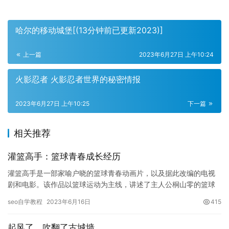
哈尔的移动城堡[(13分钟前已更新2023)]
上一篇
2023年6月27日 上午10:24
火影忍者 火影忍者世界的秘密情报
2023年6月27日 上午10:25
下一篇
相关推荐
灌篮高手：篮球青春成长经历
灌篮高手是一部家喻户晓的篮球青春动画片，以及据此改编的电视
剧和电影。该作品以篮球运动为主线，讲述了主人公桐山零的篮球
成长历程和与队友们一起赢得全国中学篮球大赛冠军的故事。在灌
seo自学教程
2023年6月16日
415
篮高手…
起风了，吹翻了古城墙