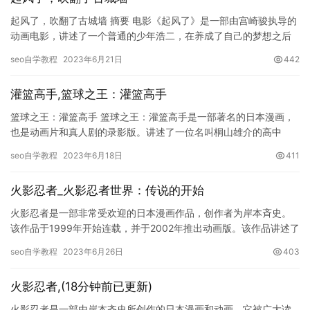
起风了，吹翻了古城墙 摘要 电影《起风了》是一部由宫崎骏执导的
动画电影，讲述了一个普通的少年浩二，在养成了自己的梦想之后
放手去追寻，最终收获爱情和事业双丰收的故事。而电影中出现的
seo自学教程
2023年6月21日
442
“…
灌篮高手,篮球之王：灌篮高手
篮球之王：灌篮高手 篮球之王：灌篮高手是一部著名的日本漫画，
也是动画片和真人剧的录影版。讲述了一位名叫桐山雄介的高中
生，通过奋斗、拼搏和友情，在篮球场上不断成长，最终成为篮球
seo自学教程
2023年6月18日
411
界的传…
火影忍者_火影忍者世界：传说的开始
火影忍者是一部非常受欢迎的日本漫画作品，创作者为岸本斉史。
该作品于1999年开始连载，并于2002年推出动画版。该作品讲述了
忍者世界中的故事，主角漩涡鸣人与其他忍者一起对抗恶势力，…
seo自学教程
2023年6月26日
403
火影忍者,(18分钟前已更新)
火影忍者是一部由岸本齐史所创作的日本漫画和动画，它被广大读