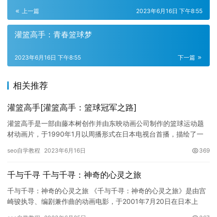
上一篇
2023年6月16日 下午8:55
灌篮高手：青春篮球梦
2023年6月16日 下午8:55
下一篇
相关推荐
灌篮高手[灌篮高手：篮球冠军之路]
灌篮高手是一部由藤本树创作并由东映动画公司制作的篮球运动题
材动画片，于1990年1月以周播形式在日本电视台首播，描绘了一
支高中篮球队员们为了获得全国冠军而奋斗的故事。在2002年，…
seo自学教程
2023年6月16日
369
千与千寻 千与千寻：神奇的心灵之旅
千与千寻：神奇的心灵之旅 《千与千寻：神奇的心灵之旅》是由宫
崎骏执导、编剧兼作曲的动画电影，于2001年7月20日在日本上
映。影片主要讲述了一个小女孩千寻，一家三口误入神秘的异世界…