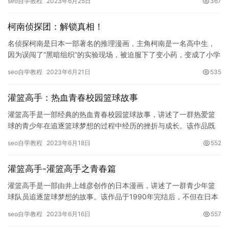
seo自学教程
2023年6月25日
367
柯南侦探团：解锁真相！
名侦探柯南是日本一部著名的推理漫画，主角柯南是一名高中生，
因为误闯了“黑暗组织”的实验现场，被迫服下了变小药，变成了小学
生的模样，但是思维与推理能力却依旧保持着。柯南依靠自己的智
seo自学教程
2023年6月21日
535
慧…
灌篮高手：热血青春校园篮球故事
灌篮高手是一部经典的热血青春校园篮球故事，讲述了一群热爱篮
球的青少年在追逐篮球梦想的过程中经历的挫折与成长。该作品既
有极具张力的比赛场面，又有揭示人性的细腻情节，以及对篮球运
seo自学教程
2023年6月18日
552
动的热…
灌篮高手-灌篮高手之青春篇
灌篮高手是一部由井上雄彦创作的日本漫画，讲述了一群青少年篮
球队员追逐篮球梦想的故事。该作品于1990年完结后，不但在日本
引起了极大的影响，而且由此也推出了多部电影和电视剧版本。其
seo自学教程
2023年6月16日
557
中…