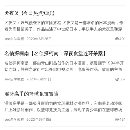
己的篮球…
犬夜叉_(今日热点知识)
犬夜叉：妖气侵袭下的冒险旅程 犬夜叉是一部著名的日本漫画，作
者为高桥留美子。作品描述了中世纪日本，半妖半人的犬夜叉和穿
越到日本的现代女孩日暮戈薇之间的冒险故事。犬夜叉拥有妖刀漩
seo自学教程
2023年6月26日
401
涡和…
名侦探柯南【名侦探柯南：深夜食堂连环杀案】
名侦探柯南是一部由青山刚昌创作的日本漫画，该漫画于1994年开
始连载，并在之后衍生出多部电视动画、电影等作品。故事的主角
是高中生侦探工藤新一，因误食被组织人员下毒的药物而变成了小
seo自学教程
2023年6月21日
557
学…
灌篮高手的篮球竞技冒险
灌篮高手是一部极具影响力的篮球题材动漫作品，它由著名动漫家
井上雄彦所创作，以篮球竞技为主题，展现了青少年们在篮球赛场
上的热血奋斗和成长历程，以及他们在团队中彼此扶持、互相成长
seo自学教程
2023年6月18日
431
的故事…