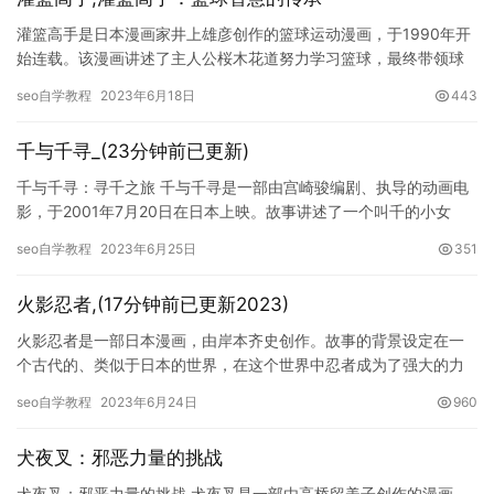
灌篮高手是日本漫画家井上雄彦创作的篮球运动漫画，于1990年开
始连载。该漫画讲述了主人公桜木花道努力学习篮球，最终带领球
队夺得全国篮球比赛冠军的故事。灌篮高手在各个方面具备突出的
seo自学教程
2023年6月18日
443
特…
千与千寻_(23分钟前已更新)
千与千寻：寻千之旅 千与千寻是一部由宫崎骏编剧、执导的动画电
影，于2001年7月20日在日本上映。故事讲述了一个叫千的小女
孩，在迷路后来到了神秘的灵药之都，因误打误撞地成为了某家餐…
seo自学教程
2023年6月25日
351
火影忍者,(17分钟前已更新2023)
火影忍者是一部日本漫画，由岸本齐史创作。故事的背景设定在一
个古代的、类似于日本的世界，在这个世界中忍者成为了强大的力
量。故事的主人公漩涡鸣人，在耳濡目染了成长过程中的许多忍者
seo自学教程
2023年6月24日
960
的身影…
犬夜叉：邪恶力量的挑战
犬夜叉：邪恶力量的挑战 犬夜叉是一部由高桥留美子创作的漫画，