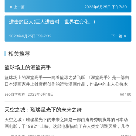
上一篇
2023年6月25日 下午7:30
进击的巨人(巨人进击时，世界在变化。)
2023年6月25日 下午7:32
下一篇
相关推荐
篮球场上的灌篮高手
篮球场上的灌篮高手——向着篮球之梦飞跃 《灌篮高手》是一部由
日本漫画家井上雄彦所创作的运动漫画作品，作品中的主人公桜木
花道因爱上篮球而追求梦想，最终成为篮球场上的强者。由于该作
seo自学教程
2023年6月18日
460
品的…
天空之城：璀璨星光下的未来之舞
天空之城：璀璨星光下的未来之舞是一部由庵野秀明执导的日本动
画电影，于1992年上映。这部电影描绘了在人类文明毁灭后，几位
年轻人在空中城市上展开一段充满冒险与爱的旅程。其深刻探讨了