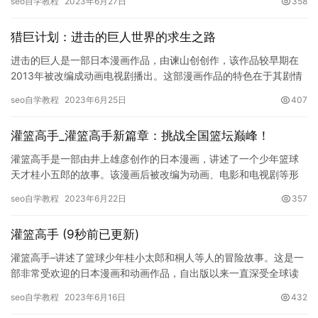
seo自学教程
2023年6月27日
358
科…
猎巨计划：进击的巨人世界的求生之路
进击的巨人是一部日本漫画作品，由谏山创创作，该作品较早期在
2013年被改编成动画电视剧播出。这部漫画作品的特色在于其剧情
曲折、跌宕起伏，同时加上了恐怖、惊悚等元素，使得整个作品变
seo自学教程
2023年6月25日
407
得…
灌篮高手_灌篮高手新篇章：挑战全国篮坛巅峰！
灌篮高手是一部由井上雄彦创作的日本漫画，讲述了一个少年篮球
天才桂小五郎的故事。该漫画后被改编为动画、电影和电视剧等形
式，成为了一代篮球迷的经典之作。近年来，灌篮高手的新篇章：
seo自学教程
2023年6月22日
357
挑战全…
灌篮高手 (9秒前已更新)
灌篮高手–讲述了篮球少年桂小太郎和桐人等人的冒险故事。这是一
部非常受欢迎的日本漫画和动画作品，自出版以来一直深受全球读
者的喜爱。 1. 剧情介绍 《灌篮高手：从零到巅峰…
seo自学教程
2023年6月16日
432