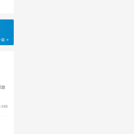
一篇
重故
395