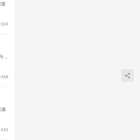
求篮
524
斗，
456
《灌
433