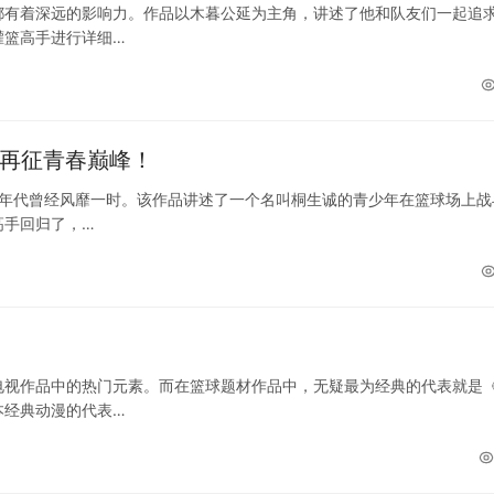
都有着深远的影响力。作品以木暮公延为主角，讲述了他和队友们一起追
灌篮高手进行详细…
事再征青春巅峰！
0年代曾经风靡一时。该作品讲述了一个名叫桐生诚的青少年在篮球场上战
高手回归了，…
电视作品中的热门元素。而在篮球题材作品中，无疑最为经典的代表就是
本经典动漫的代表…