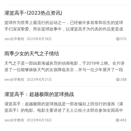
灌篮高手-(2023热点资讯)
篮球作为世界上最流行的运动之一，已经被许多前辈和后生的篮球
手们深深挚爱。而在篮球故事中，以灌篮高手为代表的作品更是成
为了许多人心中的经典之一。这部漫画及其改编作品，不仅仅是一
seo自学教程
2023年6月18日
570
部篮球…
雨季少女的天气之子情结
天气之子是一部由新海诚执导的动画电影，于2019年上映。全片讲
述了一位能够操纵天气的女孩降临东京，并与一位少年展开了一段
关于家庭、友情、爱情和自我牺牲的感人故事。天气之子的主题歌
seo自学教程
2023年6月21日
388
和…
灌篮高手：超越极限的篮球挑战
灌篮高手：超越极限的篮球挑战是一部改编自上田信行的漫画《灌
篮高手》的电影。电影主要讲述了主人公桂小太郎在参加全国高中
篮球锦标赛前夕，带领自己的篮球队实现超越极限的梦想的故事。
seo自学教程
2023年6月16日
483
正文…