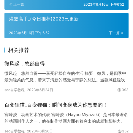
上一篇
2023年6月16日 下午6:52
灌篮高手_(今日推荐)2023已更新
2023年6月16日 下午6:52
下一篇
相关推荐
微风起，悠然自得
微风起，悠然自得——享受轻松自在的生活 摘要：微风，是四季中
最为轻柔的气息，带来了清新的感受与宁静的想法。当微风轻轻吹
过，带着花香、草香、泥土香，使得我们的心情变得愉快。微风
seo自学教程
2023年6月24日
393
起，悠…
百变狸猫_百变狸猫：瞬间变身成为你想要的！
宫崎骏：动画艺术的代表 宫崎骏（Hayao Miyazaki）是日本最著名
的动画制作人之一，他在制作动画方面有着突出的成就和影响力。
宫崎骏的动画作品风格独特，具有深刻的思想内涵和人…
seo自学教程
2023年6月26日
352