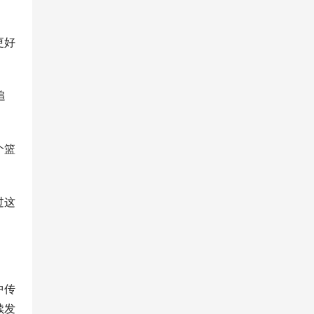
更好
追
个篮
过这
中传
续发