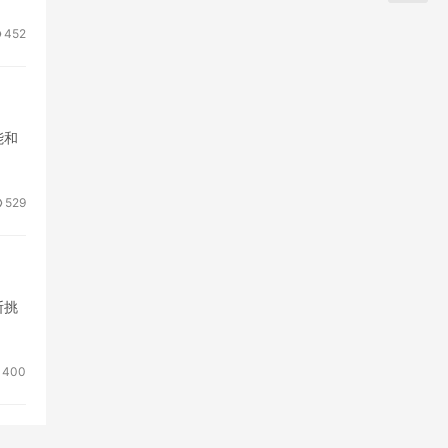
452
能和
529
断挑
400