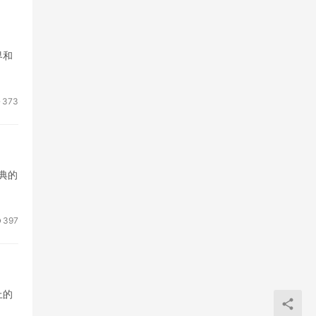
界和
373
典的
397
上的