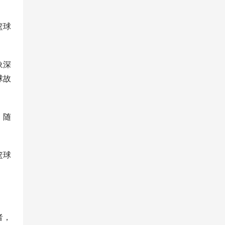
篮球
象深
球故
。随
篮球
者，