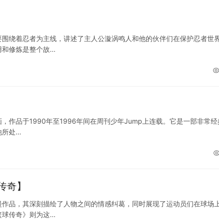
要围绕着忍者为主线，讲述了主人公漩涡鸣人和他的伙伴们在保护忍者世
用和修炼是整个故…
作品于1990年至1996年间在周刊少年Jump上连载。它是一部非常经
他所处…
传奇】
漫作品，其深刻描绘了人物之间的情感纠葛，同时展现了运动员们在球场
篮球传奇》则为这…