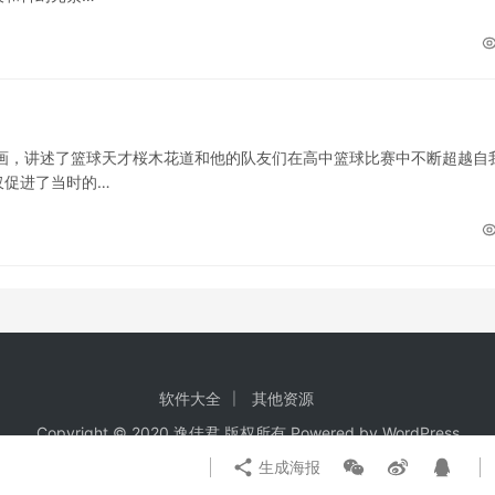
画，讲述了篮球天才桜木花道和他的队友们在高中篮球比赛中不断超越自
仅促进了当时的…
软件大全
其他资源
Copyright © 2020 逸佳君 版权所有 Powered by
WordPress
生成海报