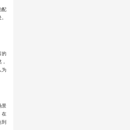
的配
处。
富的
然，
人为
场景
。在
达到