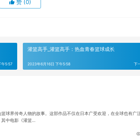
赞
(0)
灌篮高手_灌篮高手：热血青春篮球成长
下午5:57
2023年6月16日 下午5:58
下
为篮球界传奇人物的故事。这部作品不仅在日本广受欢迎，在全球也有广
，其中电影《灌篮…