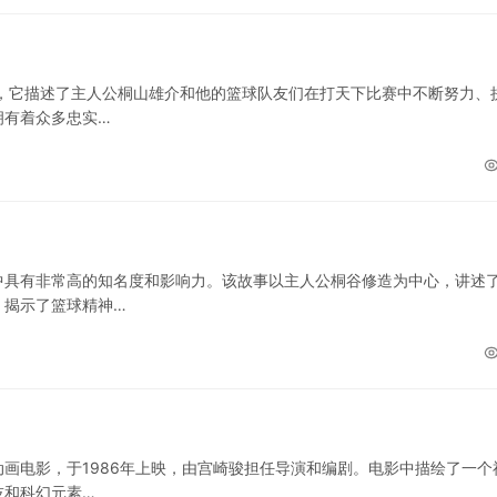
，它描述了主人公桐山雄介和他的篮球队友们在打天下比赛中不断努力、
拥有着众多忠实…
中具有非常高的知名度和影响力。该故事以主人公桐谷修造为中心，讲述
，揭示了篮球精神…
画电影，于1986年上映，由宫崎骏担任导演和编剧。电影中描绘了一个
技和科幻元素…