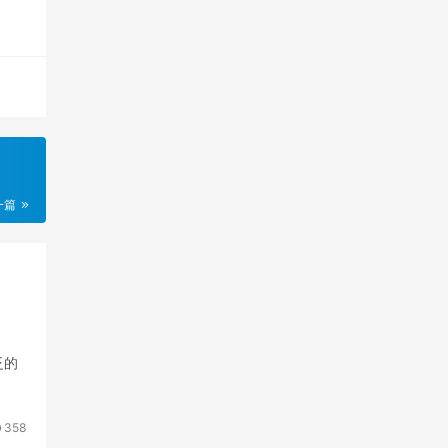
一篇
泛的
358