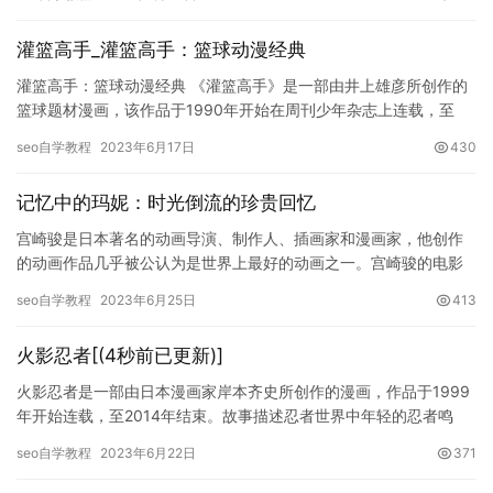
桐…
灌篮高手_灌篮高手：篮球动漫经典
灌篮高手：篮球动漫经典 《灌篮高手》是一部由井上雄彦所创作的
篮球题材漫画，该作品于1990年开始在周刊少年杂志上连载，至
1996年完结。作为一部篮球题材漫画，它在创作时期能够走红不…
seo自学教程
2023年6月17日
430
记忆中的玛妮：时光倒流的珍贵回忆
宫崎骏是日本著名的动画导演、制作人、插画家和漫画家，他创作
的动画作品几乎被公认为是世界上最好的动画之一。宫崎骏的电影
风格独特，情感深刻，充满哲理，深受全球观众的喜爱。本文将围
seo自学教程
2023年6月25日
413
绕宫崎…
火影忍者[(4秒前已更新)]
火影忍者是一部由日本漫画家岸本齐史所创作的漫画，作品于1999
年开始连载，至2014年结束。故事描述忍者世界中年轻的忍者鸣
人，他与同伴们一起经历了辗转曲折的故事，并最终实现了自己当…
seo自学教程
2023年6月22日
371